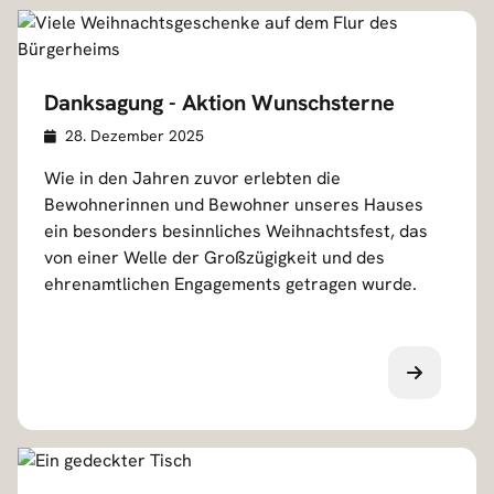
Danksagung - Aktion Wunschsterne
Veröffentlicht am
D
28. Dezember 2025
e
Wie in den Jahren zuvor erlebten die
t
Bewohnerinnen und Bewohner unseres Hauses
a
ein besonders besinnliches Weihnachtsfest, das
i
von einer Welle der Großzügigkeit und des
l
ehrenamtlichen Engagements getragen wurde.
s