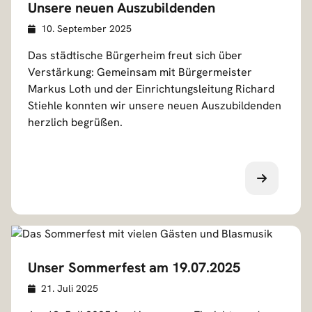
Unsere neuen Auszubildenden
Veröffentlicht am
D
10. September 2025
e
Das städtische Bürgerheim freut sich über
t
Verstärkung: Gemeinsam mit Bürgermeister
a
Markus Loth und der Einrichtungsleitung Richard
i
Stiehle konnten wir unsere neuen Auszubildenden
l
herzlich begrüßen.
s
Unser Sommerfest am 19.07.2025
Veröffentlicht am
D
21. Juli 2025
e