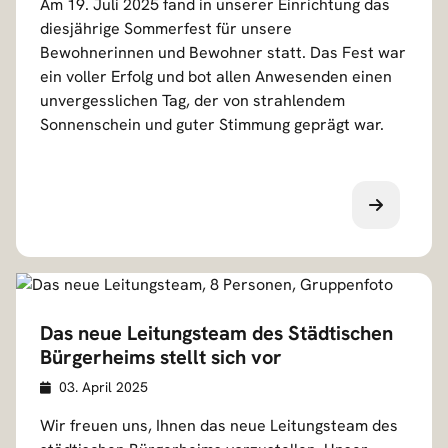
Am 19. Juli 2025 fand in unserer Einrichtung das
t
diesjährige Sommerfest für unsere
a
Bewohnerinnen und Bewohner statt. Das Fest war
i
ein voller Erfolg und bot allen Anwesenden einen
l
unvergesslichen Tag, der von strahlendem
s
Sonnenschein und guter Stimmung geprägt war.
Das neue Leitungsteam des Städtischen
Bürgerheims stellt sich vor
Veröffentlicht am
D
03. April 2025
e
Wir freuen uns, Ihnen das neue Leitungsteam des
t