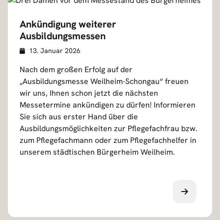
Ankündigung weiterer
Ausbildungsmessen
Veröffentlicht am
D
13. Januar 2026
e
Nach dem großen Erfolg auf der
t
„Ausbildungsmesse Weilheim-Schongau“ freuen
a
wir uns, Ihnen schon jetzt die nächsten
i
Messetermine ankündigen zu dürfen! Informieren
l
Sie sich aus erster Hand über die
s
Ausbildungsmöglichkeiten zur Pflegefachfrau bzw.
zum Pflegefachmann oder zum Pflegefachhelfer in
unserem städtischen Bürgerheim Weilheim.