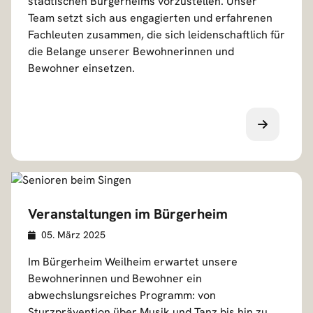
städtischen Bürgerheims vorzustellen. Unser
a
Team setzt sich aus engagierten und erfahrenen
i
Fachleuten zusammen, die sich leidenschaftlich für
l
die Belange unserer Bewohnerinnen und
s
Bewohner einsetzen.
Veranstaltungen im Bürgerheim
Veröffentlicht am
D
05. März 2025
e
Im Bürgerheim Weilheim erwartet unsere
t
Bewohnerinnen und Bewohner ein
a
abwechslungsreiches Programm: von
i
Sturzprävention über Musik und Tanz bis hin zu