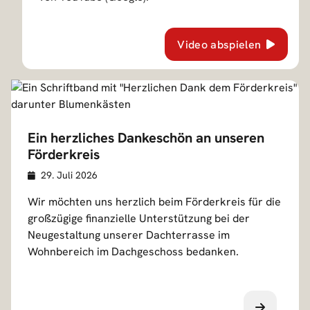
Video abspielen
Ein herzliches Dankeschön an unseren
Förderkreis
Veröffentlicht am
D
29. Juli 2026
e
Wir möchten uns herzlich beim Förderkreis für die
t
großzügige finanzielle Unterstützung bei der
a
Neugestaltung unserer Dachterrasse im
i
Wohnbereich im Dachgeschoss bedanken.
l
s