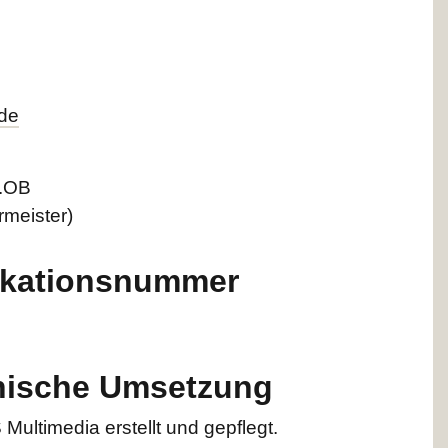
de
i.OB
rmeister)
fikationsnummer
nische Umsetzung
 Multimedia erstellt und gepflegt.