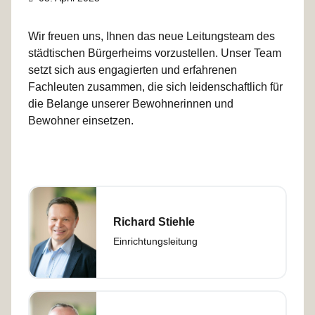
e
e
t
Wir freuen uns, Ihnen das neue Leitungsteam des
s
a
städtischen Bürgerheims vorzustellen. Unser Team
i
setzt sich aus engagierten und erfahrenen
B
l
Fachleuten zusammen, die sich leidenschaftlich für
ü
s
die Belange unserer Bewohnerinnen und
Bewohner einsetzen.
r
g
e
r
Richard Stiehle
h
Einrichtungsleitung
e
i