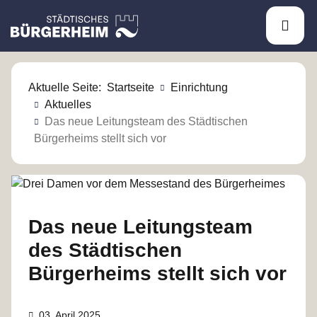
HAU
ÖFF
Aktuelle Seite:
Startseite
Einrichtung
S
Aktuelles
t
Das neue Leitungsteam des Städtischen
Bürgerheims stellt sich vor
ä
d
t
Das neue Leitungsteam
i
des Städtischen
s
Bürgerheims stellt sich vor
c
h
Veröffentlicht am
03. April 2025
D