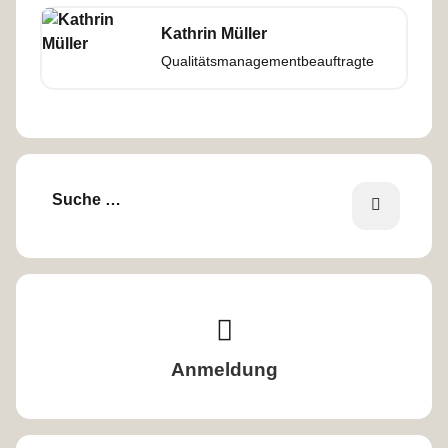
Kathrin Müller
Qualitätsmanagementbeauftragte
Volltextsuche
F
i
n
d
e
n
Anmeldung